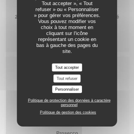
Tout accepter », « Tout
refuser » ou « Personnaliser
» pour gérer vos préférences.
2016 Saint Julien Pavillon de Léoville Payferré
Vous pouvez modifier vos
94,00 EUR
choix à tout moment en
cliquant sur l'icône
75cl
représentant un cookie en
bas à gauche des pages du
site.
Tout accepter
Champagne
Tout refuser
Personnaliser
Politique de protection des données à caractère
Taittinger Cuvée Prestige
personnel
Politique de gestion des cookies
120,00 EUR
Prosecco