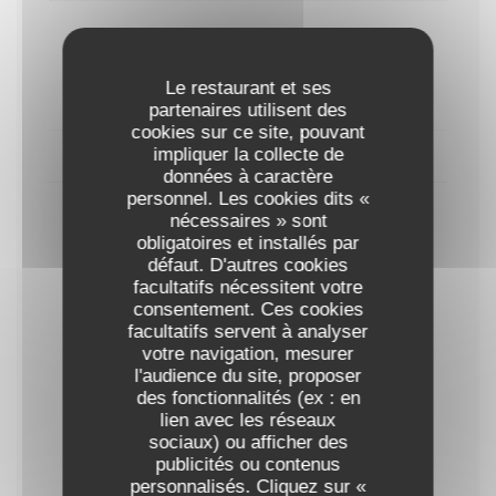
2022 Nero d’Avola – Zabù – Sicila
33,00 EUR
Le restaurant et ses
75cl
partenaires utilisent des
cookies sur ce site, pouvant
impliquer la collecte de
LOIRE
données à caractère
personnel. Les cookies dits «
2021 Saint-Nicolas de Bourgueuil, Table des
nécessaires » sont
Sommeliers
obligatoires et installés par
défaut. D'autres cookies
36,00 EUR
facultatifs nécessitent votre
consentement. Ces cookies
facultatifs servent à analyser
Vin Prestige
votre navigation, mesurer
l'audience du site, proposer
des fonctionnalités (ex : en
lien avec les réseaux
2016 Saint Julien - Amiral de Beychevelle
sociaux) ou afficher des
publicités ou contenus
98,00 EUR
personnalisés. Cliquez sur «
75cl