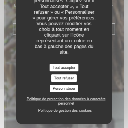
personnalisés. Cliquez sur «
BAR RESTAURANT & TAPAS
|
NEUILLY-
Tout accepter », « Tout
refuser » ou « Personnaliser
SUR-SEINE
» pour gérer vos préférences.
Vous pouvez modifier vos
choix à tout moment en
RÉSERVER
cliquant sur l'icône
représentant un cookie en
bas à gauche des pages du
site.
Tout accepter
Tout refuser
Personnaliser
Politique de protection des données à caractère
personnel
Politique de gestion des cookies