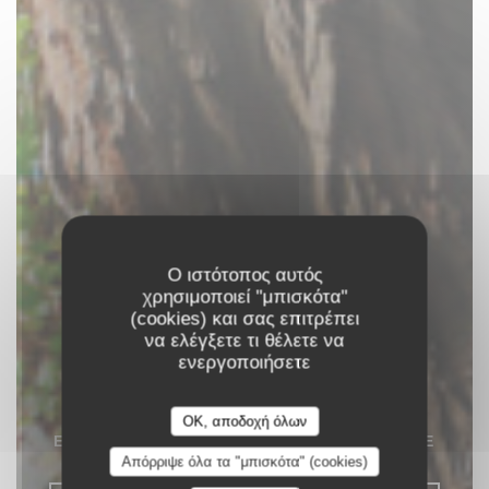
Ο ιστότοπος αυτός
χρησιμοποιεί "μπισκότα"
(cookies) και σας επιτρέπει
Les Pieds dans
να ελέγξετε τι θέλετε να
ενεργοποιήσετε
l'Eau
OK, αποδοχή όλων
ΕΣΤΙΑΤΌΡΙΟ PUB
|
NEUILLY-SUR-SEINE
Απόρριψε όλα τα "μπισκότα" (cookies)