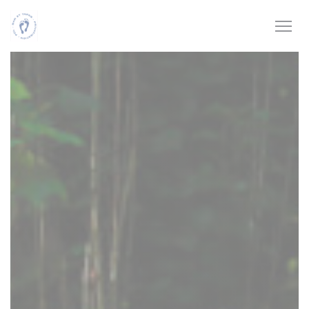
Πίνακας διαχείρισης "Μπισκότων" (Cookies)