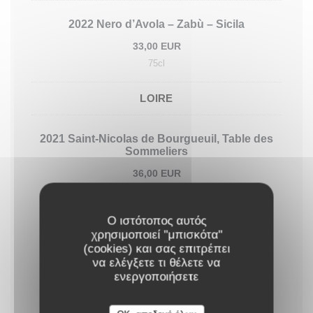
2022 Nero d’Avola – Zabù – Sicila
33,00 EUR
75cl
LOIRE
2021 Saint-Nicolas de Bourgueuil, Table des
Sommeliers
36,00 EUR
Vin Prestige
Ο ιστότοπος αυτός
χρησιμοποιεί "μπισκότα"
(cookies) και σας επιτρέπει
να ελέγξετε τι θέλετε να
2016 Saint Julien - Amiral de Beychevelle
ενεργοποιήσετε
98,00 EUR
75cl