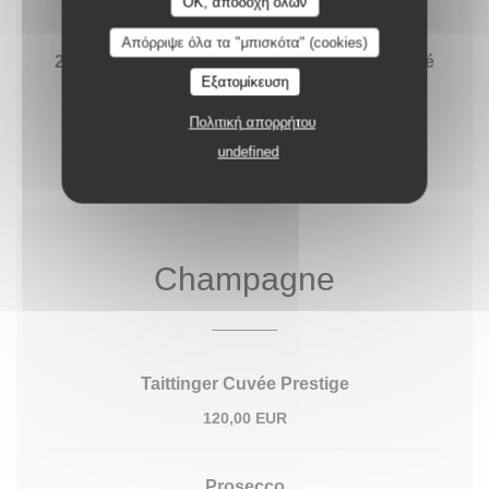
OK, αποδοχή όλων
Απόρριψε όλα τα "μπισκότα" (cookies)
2016 Saint Julien Pavillon de Léoville Payferré
Εξατομίκευση
94,00 EUR
Πολιτική απορρήτου
75cl
undefined
Champagne
Taittinger Cuvée Prestige
120,00 EUR
Prosecco